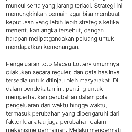
muncul serta yang jarang terjadi. Strategi ini
memungkinkan pemain agar bisa membuat
keputusan yang lebih lebih strategis ketika
menentukan angka tersebut, dengan
harapan melipatgandakan peluang untuk
mendapatkan kemenangan.
Pengeluaran toto Macau Lottery umumnya
dilakukan secara reguler, dan data hasilnya
tersedia untuk ditinjau oleh masyarakat. Di
dalam pendekatan ini, penting untuk
memperhatikan perubahan dalam pola
pengeluaran dari waktu hingga waktu,
termasuk perubahan yang dipengaruhi dari
faktor luar atau juga perubahan dalam
mekanisme permainan. Melalui mencermati