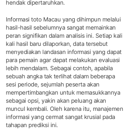
hendak dipertaruhkan.
Informasi toto Macau yang dihimpun melalui
hasil-hasil sebelumnya sangat memainkan
peran signifikan dalam analisis ini. Setiap kali
kali hasil baru dilaporkan, data tersebut
menyediakan landasan informasi yang dapat
para pemain agar dapat melakukan evaluasi
lebih mendalam. Sebagai contoh, apabila
sebuah angka tak terlihat dalam beberapa
sesi periode, sejumlah peserta akan
mempertimbangkan untuk memasukkannya
sebagai opsi, yakin akan peluang akan
muncul kembali. Oleh karena itu, manajemen
informasi yang cermat sangat krusial pada
tahapan prediksi ini.