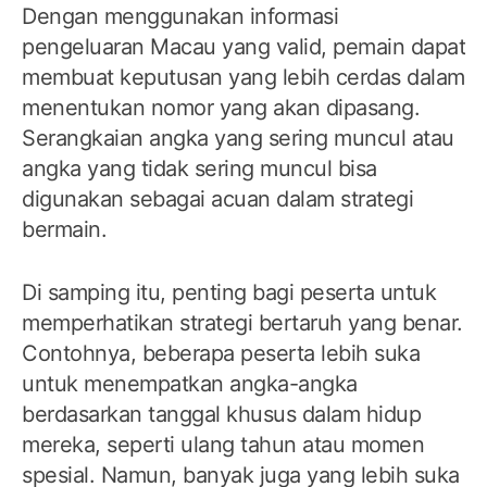
Dengan menggunakan informasi
pengeluaran Macau yang valid, pemain dapat
membuat keputusan yang lebih cerdas dalam
menentukan nomor yang akan dipasang.
Serangkaian angka yang sering muncul atau
angka yang tidak sering muncul bisa
digunakan sebagai acuan dalam strategi
bermain.
Di samping itu, penting bagi peserta untuk
memperhatikan strategi bertaruh yang benar.
Contohnya, beberapa peserta lebih suka
untuk menempatkan angka-angka
berdasarkan tanggal khusus dalam hidup
mereka, seperti ulang tahun atau momen
spesial. Namun, banyak juga yang lebih suka