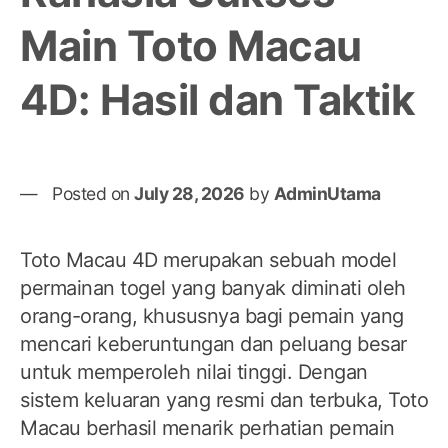
Main Toto Macau
4D: Hasil dan Taktik
Posted on
July 28, 2026
by
AdminUtama
Toto Macau 4D merupakan sebuah model
permainan togel yang banyak diminati oleh
orang-orang, khususnya bagi pemain yang
mencari keberuntungan dan peluang besar
untuk memperoleh nilai tinggi. Dengan
sistem keluaran yang resmi dan terbuka, Toto
Macau berhasil menarik perhatian pemain