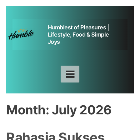
Skip
to
Humblest of Pleasures |
content
Lifestyle, Food & Simple
Joys
Month:
July 2026
Rahasia Sukses