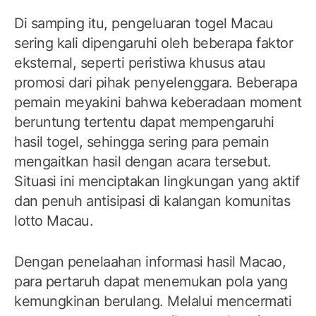
Di samping itu, pengeluaran togel Macau
sering kali dipengaruhi oleh beberapa faktor
eksternal, seperti peristiwa khusus atau
promosi dari pihak penyelenggara. Beberapa
pemain meyakini bahwa keberadaan moment
beruntung tertentu dapat mempengaruhi
hasil togel, sehingga sering para pemain
mengaitkan hasil dengan acara tersebut.
Situasi ini menciptakan lingkungan yang aktif
dan penuh antisipasi di kalangan komunitas
lotto Macau.
Dengan penelaahan informasi hasil Macao,
para pertaruh dapat menemukan pola yang
kemungkinan berulang. Melalui mencermati