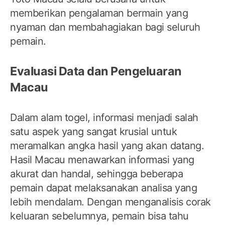
memberikan pengalaman bermain yang
nyaman dan membahagiakan bagi seluruh
pemain.
Evaluasi Data dan Pengeluaran
Macau
Dalam alam togel, informasi menjadi salah
satu aspek yang sangat krusial untuk
meramalkan angka hasil yang akan datang.
Hasil Macau menawarkan informasi yang
akurat dan handal, sehingga beberapa
pemain dapat melaksanakan analisa yang
lebih mendalam. Dengan menganalisis corak
keluaran sebelumnya, pemain bisa tahu