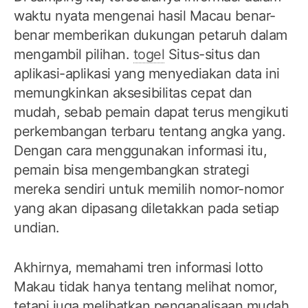
waktu nyata mengenai hasil Macau benar-
benar memberikan dukungan petaruh dalam
mengambil pilihan.
togel
Situs-situs dan
aplikasi-aplikasi yang menyediakan data ini
memungkinkan aksesibilitas cepat dan
mudah, sebab pemain dapat terus mengikuti
perkembangan terbaru tentang angka yang.
Dengan cara menggunakan informasi itu,
pemain bisa mengembangkan strategi
mereka sendiri untuk memilih nomor-nomor
yang akan dipasang diletakkan pada setiap
undian.
Akhirnya, memahami tren informasi lotto
Makau tidak hanya tentang melihat nomor,
tetapi juga melibatkan penganalisaan mudah