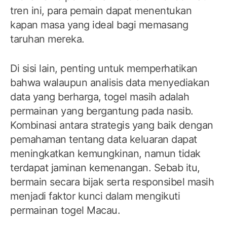
tren ini, para pemain dapat menentukan
kapan masa yang ideal bagi memasang
taruhan mereka.
Di sisi lain, penting untuk memperhatikan
bahwa walaupun analisis data menyediakan
data yang berharga, togel masih adalah
permainan yang bergantung pada nasib.
Kombinasi antara strategis yang baik dengan
pemahaman tentang data keluaran dapat
meningkatkan kemungkinan, namun tidak
terdapat jaminan kemenangan. Sebab itu,
bermain secara bijak serta responsibel masih
menjadi faktor kunci dalam mengikuti
permainan togel Macau.