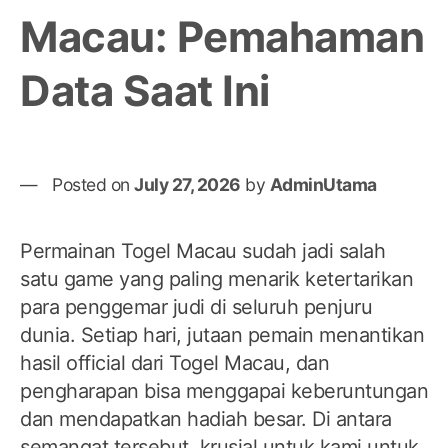
Macau: Pemahaman
Data Saat Ini
Posted on
July 27, 2026
by
AdminUtama
Permainan Togel Macau sudah jadi salah
satu game yang paling menarik ketertarikan
para penggemar judi di seluruh penjuru
dunia. Setiap hari, jutaan pemain menantikan
hasil official dari Togel Macau, dan
pengharapan bisa menggapai keberuntungan
dan mendapatkan hadiah besar. Di antara
semangat tersebut, krusial untuk kami untuk