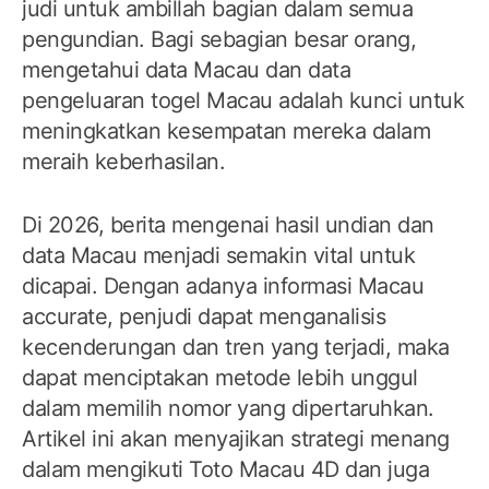
judi untuk ambillah bagian dalam semua
pengundian. Bagi sebagian besar orang,
mengetahui data Macau dan data
pengeluaran togel Macau adalah kunci untuk
meningkatkan kesempatan mereka dalam
meraih keberhasilan.
Di 2026, berita mengenai hasil undian dan
data Macau menjadi semakin vital untuk
dicapai. Dengan adanya informasi Macau
accurate, penjudi dapat menganalisis
kecenderungan dan tren yang terjadi, maka
dapat menciptakan metode lebih unggul
dalam memilih nomor yang dipertaruhkan.
Artikel ini akan menyajikan strategi menang
dalam mengikuti Toto Macau 4D dan juga