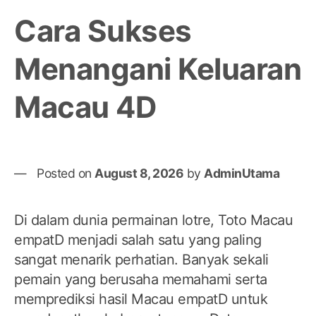
Cara Sukses
Menangani Keluaran
Macau 4D
Posted on
August 8, 2026
by
AdminUtama
Di dalam dunia permainan lotre, Toto Macau
empatD menjadi salah satu yang paling
sangat menarik perhatian. Banyak sekali
pemain yang berusaha memahami serta
memprediksi hasil Macau empatD untuk