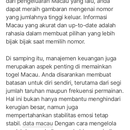
dari pengeluaran Macau yang lalu, anda
dapat meraih gambaran mengenai nomor
yang jumlahnya tinggi keluar. Informasi
Macau yang akurat dan up-to-date adalah
rahasia dalam membuat pilihan yang lebih
bijak bijak saat memilih nomor.
Di samping itu, manajemen keuangan juga
merupakan aspek penting di memainkan
togel Macau. Anda disarankan membuat
batasan untuk diri sendiri, terutama dari segi
jumlah taruhan maupun frekuensi permainan.
Hal ini bukan hanya membantu menghindari
kerugian besar, namun juga
mempertahankan stabilitas emosi tetap
stabil.
data macau
Dengan cara mengelola