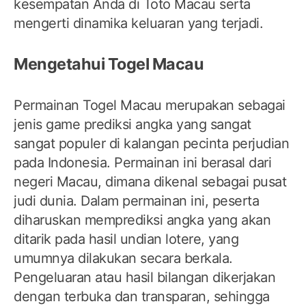
kesempatan Anda di Toto Macau serta
mengerti dinamika keluaran yang terjadi.
Mengetahui Togel Macau
Permainan Togel Macau merupakan sebagai
jenis game prediksi angka yang sangat
sangat populer di kalangan pecinta perjudian
pada Indonesia. Permainan ini berasal dari
negeri Macau, dimana dikenal sebagai pusat
judi dunia. Dalam permainan ini, peserta
diharuskan memprediksi angka yang akan
ditarik pada hasil undian lotere, yang
umumnya dilakukan secara berkala.
Pengeluaran atau hasil bilangan dikerjakan
dengan terbuka dan transparan, sehingga