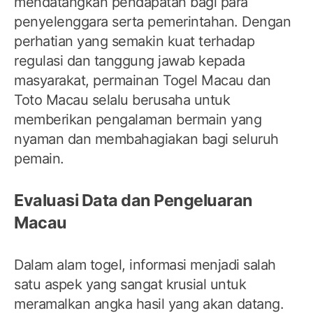
mendatangkan pendapatan bagi para
penyelenggara serta pemerintahan. Dengan
perhatian yang semakin kuat terhadap
regulasi dan tanggung jawab kepada
masyarakat, permainan Togel Macau dan
Toto Macau selalu berusaha untuk
memberikan pengalaman bermain yang
nyaman dan membahagiakan bagi seluruh
pemain.
Evaluasi Data dan Pengeluaran
Macau
Dalam alam togel, informasi menjadi salah
satu aspek yang sangat krusial untuk
meramalkan angka hasil yang akan datang.