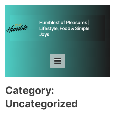
Skip
to
Humblest of Pleasures |
content
Lifestyle, Food & Simple
Joys
Category:
Uncategorized