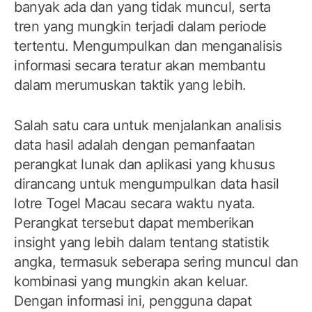
banyak ada dan yang tidak muncul, serta
tren yang mungkin terjadi dalam periode
tertentu. Mengumpulkan dan menganalisis
informasi secara teratur akan membantu
dalam merumuskan taktik yang lebih.
Salah satu cara untuk menjalankan analisis
data hasil adalah dengan pemanfaatan
perangkat lunak dan aplikasi yang khusus
dirancang untuk mengumpulkan data hasil
lotre Togel Macau secara waktu nyata.
Perangkat tersebut dapat memberikan
insight yang lebih dalam tentang statistik
angka, termasuk seberapa sering muncul dan
kombinasi yang mungkin akan keluar.
Dengan informasi ini, pengguna dapat