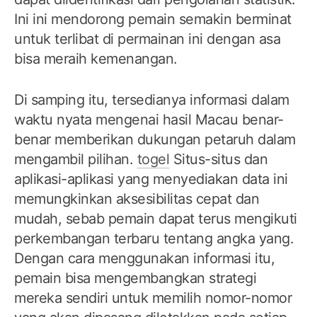
Ini ini mendorong pemain semakin berminat
untuk terlibat di permainan ini dengan asa
bisa meraih kemenangan.
Di samping itu, tersedianya informasi dalam
waktu nyata mengenai hasil Macau benar-
benar memberikan dukungan petaruh dalam
mengambil pilihan.
togel
Situs-situs dan
aplikasi-aplikasi yang menyediakan data ini
memungkinkan aksesibilitas cepat dan
mudah, sebab pemain dapat terus mengikuti
perkembangan terbaru tentang angka yang.
Dengan cara menggunakan informasi itu,
pemain bisa mengembangkan strategi
mereka sendiri untuk memilih nomor-nomor