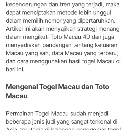
kecenderungan dan tren yang terjadi, maka
dapat menciptakan metode lebih unggul
dalam memilih nomor yang dipertaruhkan.
Artikel ini akan menyajikan strategi menang
dalam mengikuti Toto Macau 4D dan juga
menyediakan pandangan tentang keluaran
Macau yang sah, data Macau yang terbaru,
dan cara menggunakan hasil togel Macau di
hari ini.
Mengenal Togel Macau dan Toto
Macau
Permainan Togel Macau sudah menjadi
beberapa jenis judi yang sangat terkenal di
Asia, terutama di kalangan penggemar togel.