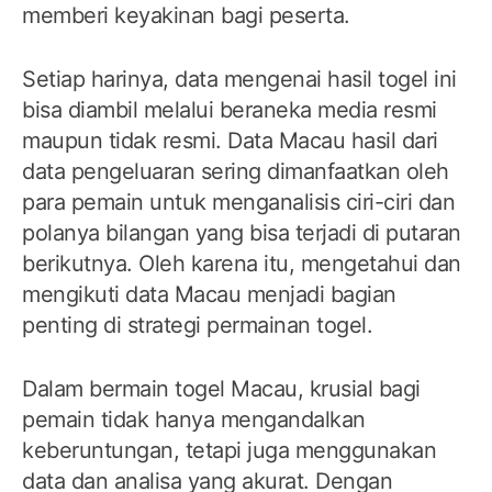
memberi keyakinan bagi peserta.
Setiap harinya, data mengenai hasil togel ini
bisa diambil melalui beraneka media resmi
maupun tidak resmi. Data Macau hasil dari
data pengeluaran sering dimanfaatkan oleh
para pemain untuk menganalisis ciri-ciri dan
polanya bilangan yang bisa terjadi di putaran
berikutnya. Oleh karena itu, mengetahui dan
mengikuti data Macau menjadi bagian
penting di strategi permainan togel.
Dalam bermain togel Macau, krusial bagi
pemain tidak hanya mengandalkan
keberuntungan, tetapi juga menggunakan
data dan analisa yang akurat. Dengan