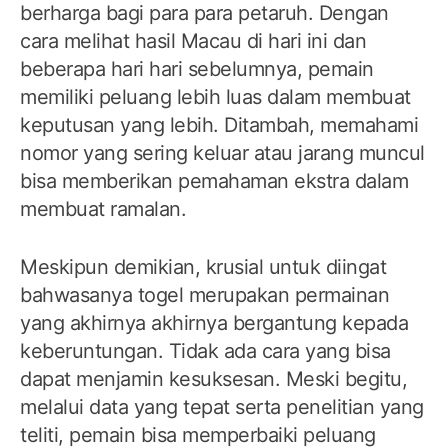
berharga bagi para para petaruh. Dengan
cara melihat hasil Macau di hari ini dan
beberapa hari hari sebelumnya, pemain
memiliki peluang lebih luas dalam membuat
keputusan yang lebih. Ditambah, memahami
nomor yang sering keluar atau jarang muncul
bisa memberikan pemahaman ekstra dalam
membuat ramalan.
Meskipun demikian, krusial untuk diingat
bahwasanya togel merupakan permainan
yang akhirnya akhirnya bergantung kepada
keberuntungan. Tidak ada cara yang bisa
dapat menjamin kesuksesan. Meski begitu,
melalui data yang tepat serta penelitian yang
teliti, pemain bisa memperbaiki peluang