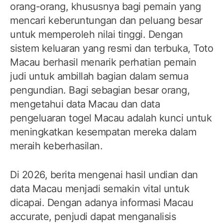
orang-orang, khususnya bagi pemain yang
mencari keberuntungan dan peluang besar
untuk memperoleh nilai tinggi. Dengan
sistem keluaran yang resmi dan terbuka, Toto
Macau berhasil menarik perhatian pemain
judi untuk ambillah bagian dalam semua
pengundian. Bagi sebagian besar orang,
mengetahui data Macau dan data
pengeluaran togel Macau adalah kunci untuk
meningkatkan kesempatan mereka dalam
meraih keberhasilan.
Di 2026, berita mengenai hasil undian dan
data Macau menjadi semakin vital untuk
dicapai. Dengan adanya informasi Macau
accurate, penjudi dapat menganalisis