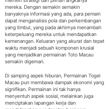
memilih strategi dan pilihan angkanya
mereka. Dengan semakin semakin
banyaknya informasi yang ada, para pemain
dapat menganalisis pola dan perkembangan
yang timbul, yang pada akhirnya menambah
keterpeluang mereka untuk mendapatkan
kemenangan. Keluaran yang akurat dan tepat
waktu menjadi sebuah komponen krusial
yang menjadikan permainan Toto Macau
semakin digemari.
Di samping aspek hiburan, Permainan Togel
Macau pun membawa dampak ekonomi yang
signifikan. Permainan ini tak hanya
menyentuh aspek sosial, melainkan juga
menciptakan lapangan kerja dan