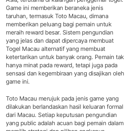
Game ini memberikan beraneka jenis
taruhan, termasuk Toto Macau, dimana
memberikan peluang bagi pemain untuk
meraih reward besar. Sistem pengundian
yang jelas dan dapat dipercaya membuat
Togel Macau alternatif yang membuat
ketertarikan untuk banyak orang. Pemain tak
hanya minat pada reward, tetapi juga pada
sensasi dan kegembiraan yang disajikan oleh
game ini.
Toto Macau merujuk pada jenis game yang
dilakukan berlandaskan hasil keluaran formal
dari Macau. Setiap keputusan pengundian
yang public adalah acuan bagi pemain dalam