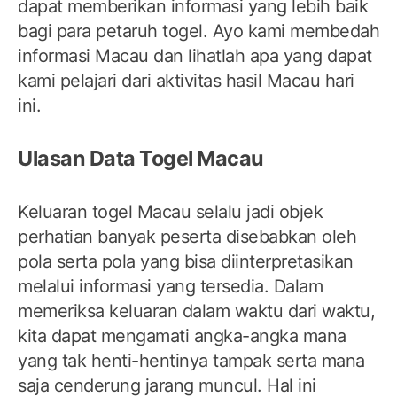
dapat memberikan informasi yang lebih baik
bagi para petaruh togel. Ayo kami membedah
informasi Macau dan lihatlah apa yang dapat
kami pelajari dari aktivitas hasil Macau hari
ini.
Ulasan Data Togel Macau
Keluaran togel Macau selalu jadi objek
perhatian banyak peserta disebabkan oleh
pola serta pola yang bisa diinterpretasikan
melalui informasi yang tersedia. Dalam
memeriksa keluaran dalam waktu dari waktu,
kita dapat mengamati angka-angka mana
yang tak henti-hentinya tampak serta mana
saja cenderung jarang muncul. Hal ini