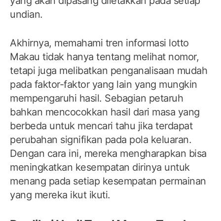
yang akan dipasang diletakkan pada setiap
undian.
Akhirnya, memahami tren informasi lotto
Makau tidak hanya tentang melihat nomor,
tetapi juga melibatkan penganalisaan mudah
pada faktor-faktor yang lain yang mungkin
mempengaruhi hasil. Sebagian petaruh
bahkan mencocokkan hasil dari masa yang
berbeda untuk mencari tahu jika terdapat
perubahan signifikan pada pola keluaran.
Dengan cara ini, mereka mengharapkan bisa
meningkatkan kesempatan dirinya untuk
menang pada setiap kesempatan permainan
yang mereka ikut ikuti.