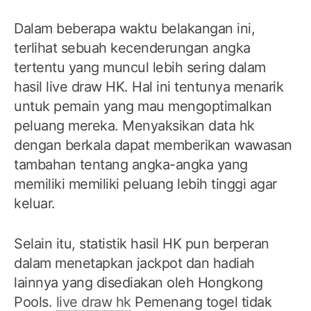
Dalam beberapa waktu belakangan ini,
terlihat sebuah kecenderungan angka
tertentu yang muncul lebih sering dalam
hasil live draw HK. Hal ini tentunya menarik
untuk pemain yang mau mengoptimalkan
peluang mereka. Menyaksikan data hk
dengan berkala dapat memberikan wawasan
tambahan tentang angka-angka yang
memiliki memiliki peluang lebih tinggi agar
keluar.
Selain itu, statistik hasil HK pun berperan
dalam menetapkan jackpot dan hadiah
lainnya yang disediakan oleh Hongkong
Pools.
live draw hk
Pemenang togel tidak