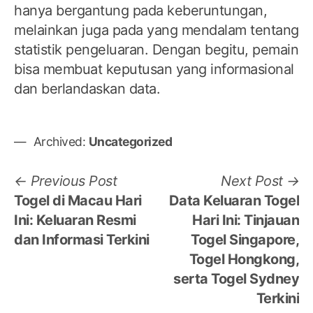
hanya bergantung pada keberuntungan,
melainkan juga pada yang mendalam tentang
statistik pengeluaran. Dengan begitu, pemain
bisa membuat keputusan yang informasional
dan berlandaskan data.
Archived:
Uncategorized
Post
Previous
N
Previous Post
Next Post
post:
po
Togel di Macau Hari
Data Keluaran Togel
navigation
Ini: Keluaran Resmi
Hari Ini: Tinjauan
dan Informasi Terkini
Togel Singapore,
Togel Hongkong,
serta Togel Sydney
Terkini