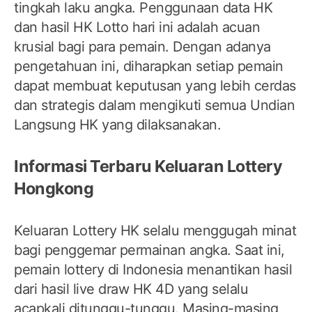
tingkah laku angka. Penggunaan data HK
dan hasil HK Lotto hari ini adalah acuan
krusial bagi para pemain. Dengan adanya
pengetahuan ini, diharapkan setiap pemain
dapat membuat keputusan yang lebih cerdas
dan strategis dalam mengikuti semua Undian
Langsung HK yang dilaksanakan.
Informasi Terbaru Keluaran Lottery
Hongkong
Keluaran Lottery HK selalu menggugah minat
bagi penggemar permainan angka. Saat ini,
pemain lottery di Indonesia menantikan hasil
dari hasil live draw HK 4D yang selalu
acapkali ditunggu-tunggu. Masing-masing