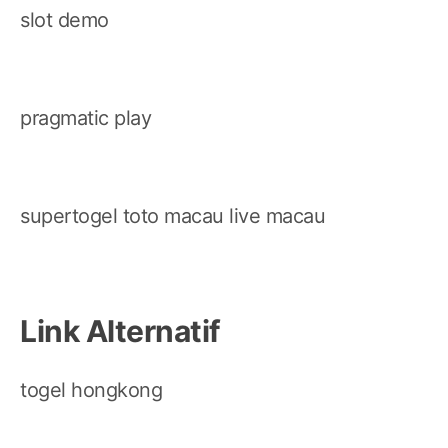
slot demo
pragmatic play
supertogel
toto macau
live macau
Link Alternatif
togel hongkong