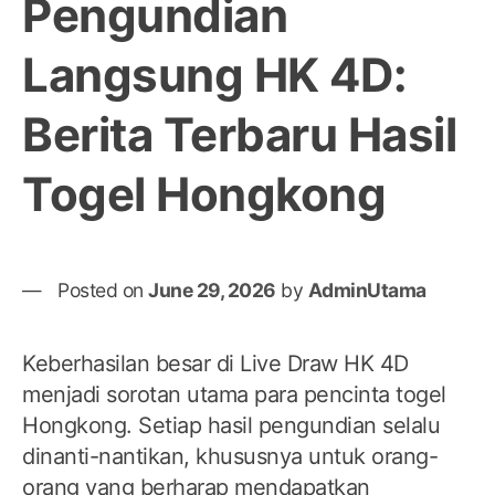
Pengundian
Langsung HK 4D:
Berita Terbaru Hasil
Togel Hongkong
Posted on
June 29, 2026
by
AdminUtama
Keberhasilan besar di Live Draw HK 4D
menjadi sorotan utama para pencinta togel
Hongkong. Setiap hasil pengundian selalu
dinanti-nantikan, khususnya untuk orang-
orang yang berharap mendapatkan