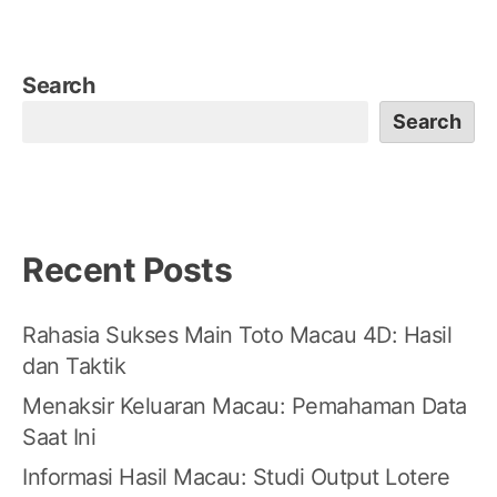
Search
Search
Recent Posts
Rahasia Sukses Main Toto Macau 4D: Hasil
dan Taktik
Menaksir Keluaran Macau: Pemahaman Data
Saat Ini
Informasi Hasil Macau: Studi Output Lotere