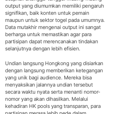
output yang diumumkan memiliki pengaruh
signifikan, baik konten untuk pemain
maupun untuk sektor togel pada umumnya.
Data mutakhir mengenai output ini sangat
berharga untuk memastikan agar para
partisipan dapat merencanakan tindakan
selanjutnya dengan lebih efisien.
Undian langsung Hongkong yang disiarkan
dengan langsung memberikan ketegangan
yang unik bagi audience. Mereka bisa
menyaksikan jalannya undian tersebut
secara waktu nyata serta menanti nomor-
nomor yang akan dihasilkan. Melalui
kehadiran HK pools yang transparan, para
partisipan merasa lebih pede dalam