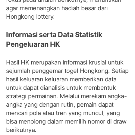
agar memenangkan hadiah besar dari
Hongkong lottery.
Informasi serta Data Statistik
Pengeluaran HK
Hasil HK merupakan informasi krusial untuk
sejumlah penggemar togel Hongkong. Setiap
hasil keluaran keluaran memberikan data
untuk dapat dianalisis untuk membentuk
strategi permainan. Melalui merekam angka-
angka yang dengan rutin, pemain dapat
mencari pola atau tren yang muncul, yang
bisa menolong dalam memilih nomor di draw
berikutnya.