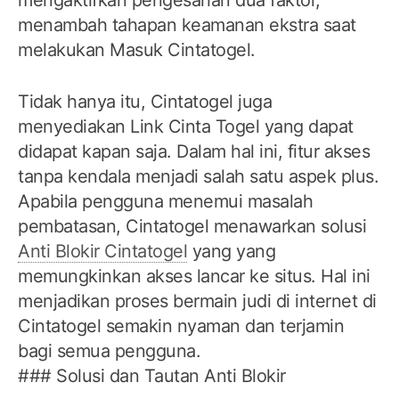
menambah tahapan keamanan ekstra saat
melakukan Masuk Cintatogel.
Tidak hanya itu, Cintatogel juga
menyediakan Link Cinta Togel yang dapat
didapat kapan saja. Dalam hal ini, fitur akses
tanpa kendala menjadi salah satu aspek plus.
Apabila pengguna menemui masalah
pembatasan, Cintatogel menawarkan solusi
Anti Blokir Cintatogel
yang yang
memungkinkan akses lancar ke situs. Hal ini
menjadikan proses bermain judi di internet di
Cintatogel semakin nyaman dan terjamin
bagi semua pengguna.
### Solusi dan Tautan Anti Blokir