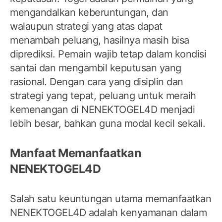
mengandalkan keberuntungan, dan
walaupun strategi yang atas dapat
menambah peluang, hasilnya masih bisa
diprediksi. Pemain wajib tetap dalam kondisi
santai dan mengambil keputusan yang
rasional. Dengan cara yang disiplin dan
strategi yang tepat, peluang untuk meraih
kemenangan di NENEKTOGEL4D menjadi
lebih besar, bahkan guna modal kecil sekali.
Manfaat Memanfaatkan
NENEKTOGEL4D
Salah satu keuntungan utama memanfaatkan
NENEKTOGEL4D adalah kenyamanan dalam