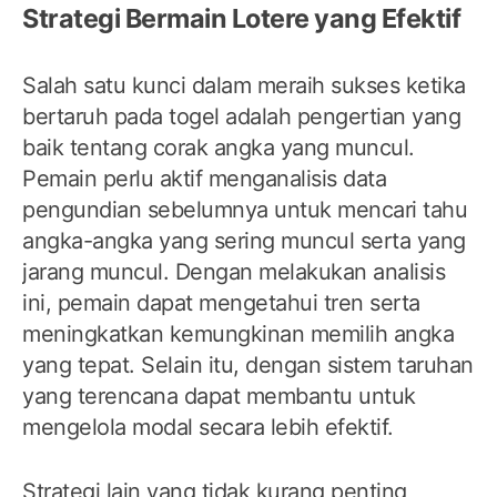
Strategi Bermain Lotere yang Efektif
Salah satu kunci dalam meraih sukses ketika
bertaruh pada togel adalah pengertian yang
baik tentang corak angka yang muncul.
Pemain perlu aktif menganalisis data
pengundian sebelumnya untuk mencari tahu
angka-angka yang sering muncul serta yang
jarang muncul. Dengan melakukan analisis
ini, pemain dapat mengetahui tren serta
meningkatkan kemungkinan memilih angka
yang tepat. Selain itu, dengan sistem taruhan
yang terencana dapat membantu untuk
mengelola modal secara lebih efektif.
Strategi lain yang tidak kurang penting