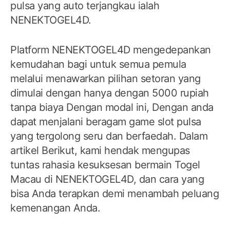
pulsa yang auto terjangkau ialah
NENEKTOGEL4D.
Platform NENEKTOGEL4D mengedepankan
kemudahan bagi untuk semua pemula
melalui menawarkan pilihan setoran yang
dimulai dengan hanya dengan 5000 rupiah
tanpa biaya Dengan modal ini, Dengan anda
dapat menjalani beragam game slot pulsa
yang tergolong seru dan berfaedah. Dalam
artikel Berikut, kami hendak mengupas
tuntas rahasia kesuksesan bermain Togel
Macau di NENEKTOGEL4D, dan cara yang
bisa Anda terapkan demi menambah peluang
kemenangan Anda.