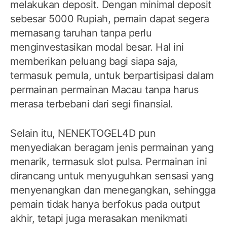
melakukan deposit. Dengan minimal deposit
sebesar 5000 Rupiah, pemain dapat segera
memasang taruhan tanpa perlu
menginvestasikan modal besar. Hal ini
memberikan peluang bagi siapa saja,
termasuk pemula, untuk berpartisipasi dalam
permainan permainan Macau tanpa harus
merasa terbebani dari segi finansial.
Selain itu, NENEKTOGEL4D pun
menyediakan beragam jenis permainan yang
menarik, termasuk slot pulsa. Permainan ini
dirancang untuk menyuguhkan sensasi yang
menyenangkan dan menegangkan, sehingga
pemain tidak hanya berfokus pada output
akhir, tetapi juga merasakan menikmati