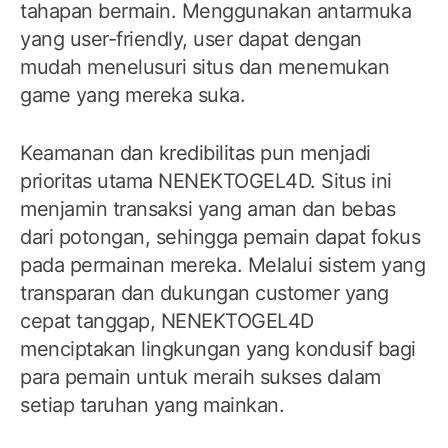
tahapan bermain. Menggunakan antarmuka
yang user-friendly, user dapat dengan
mudah menelusuri situs dan menemukan
game yang mereka suka.
Keamanan dan kredibilitas pun menjadi
prioritas utama NENEKTOGEL4D. Situs ini
menjamin transaksi yang aman dan bebas
dari potongan, sehingga pemain dapat fokus
pada permainan mereka. Melalui sistem yang
transparan dan dukungan customer yang
cepat tanggap, NENEKTOGEL4D
menciptakan lingkungan yang kondusif bagi
para pemain untuk meraih sukses dalam
setiap taruhan yang mainkan.