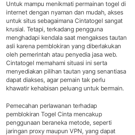
Untuk mampu menikmati permainan togel di
internet dengan nyaman dan mudah, akses
untuk situs sebagaimana Cintatogel sangat
krusial. Tetapi, terkadang pengguna
menghadapi kendala saat mengakses tautan
asli karena pemblokiran yang diberlakukan
oleh pemerintah atau penyedia jasa web.
Cintatogel memahami situasi ini serta
menyediakan pilihan tautan yang senantiasa
dapat diakses, agar pemain tak perlu
khawatir kehabisan peluang untuk bermain.
Pemecahan perlawanan terhadap
pemblokiran Togel Cinta mencakup
penggunaan beraneka metode, seperti
jaringan proxy maupun VPN, yang dapat