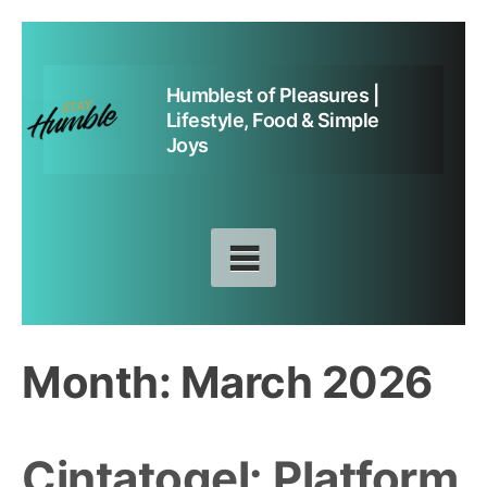
Skip
to
Humblest of Pleasures |
content
Lifestyle, Food & Simple
Joys
Month:
March 2026
Cintatogel: Platform