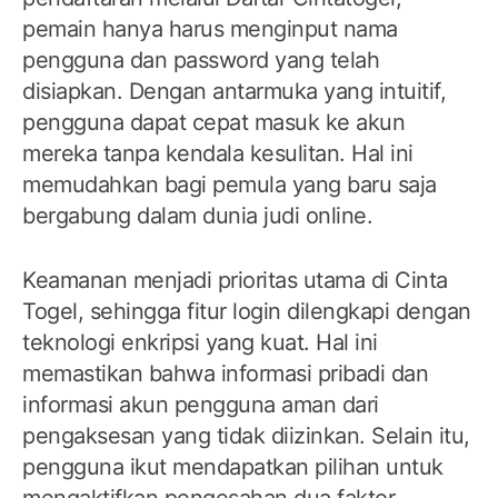
pemain hanya harus menginput nama
pengguna dan password yang telah
disiapkan. Dengan antarmuka yang intuitif,
pengguna dapat cepat masuk ke akun
mereka tanpa kendala kesulitan. Hal ini
memudahkan bagi pemula yang baru saja
bergabung dalam dunia judi online.
Keamanan menjadi prioritas utama di Cinta
Togel, sehingga fitur login dilengkapi dengan
teknologi enkripsi yang kuat. Hal ini
memastikan bahwa informasi pribadi dan
informasi akun pengguna aman dari
pengaksesan yang tidak diizinkan. Selain itu,
pengguna ikut mendapatkan pilihan untuk
mengaktifkan pengesahan dua faktor,