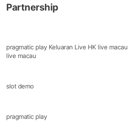
Partnership
pragmatic play
Keluaran Live HK
live macau
live macau
slot demo
pragmatic play