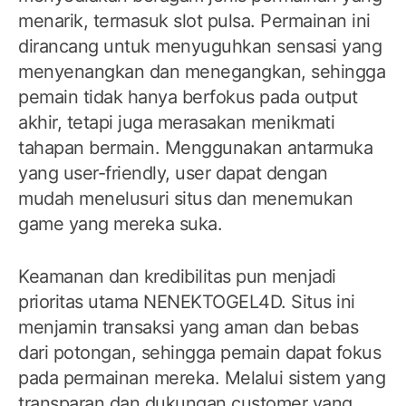
menarik, termasuk slot pulsa. Permainan ini
dirancang untuk menyuguhkan sensasi yang
menyenangkan dan menegangkan, sehingga
pemain tidak hanya berfokus pada output
akhir, tetapi juga merasakan menikmati
tahapan bermain. Menggunakan antarmuka
yang user-friendly, user dapat dengan
mudah menelusuri situs dan menemukan
game yang mereka suka.
Keamanan dan kredibilitas pun menjadi
prioritas utama NENEKTOGEL4D. Situs ini
menjamin transaksi yang aman dan bebas
dari potongan, sehingga pemain dapat fokus
pada permainan mereka. Melalui sistem yang
transparan dan dukungan customer yang