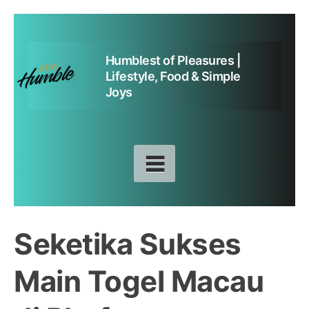
Skip
to
Humblest of Pleasures |
content
Lifestyle, Food & Simple
Joys
Seketika Sukses
Main Togel Macau