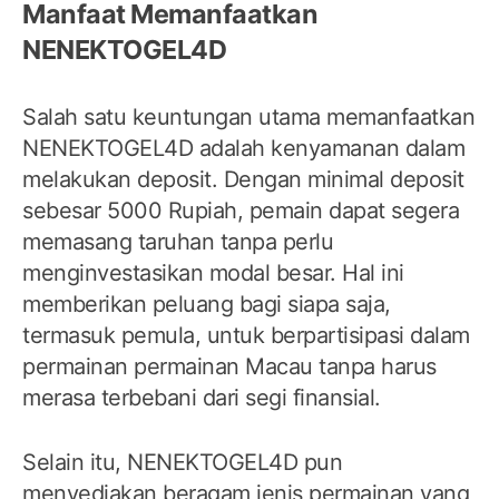
Manfaat Memanfaatkan
NENEKTOGEL4D
Salah satu keuntungan utama memanfaatkan
NENEKTOGEL4D adalah kenyamanan dalam
melakukan deposit. Dengan minimal deposit
sebesar 5000 Rupiah, pemain dapat segera
memasang taruhan tanpa perlu
menginvestasikan modal besar. Hal ini
memberikan peluang bagi siapa saja,
termasuk pemula, untuk berpartisipasi dalam
permainan permainan Macau tanpa harus
merasa terbebani dari segi finansial.
Selain itu, NENEKTOGEL4D pun
menyediakan beragam jenis permainan yang