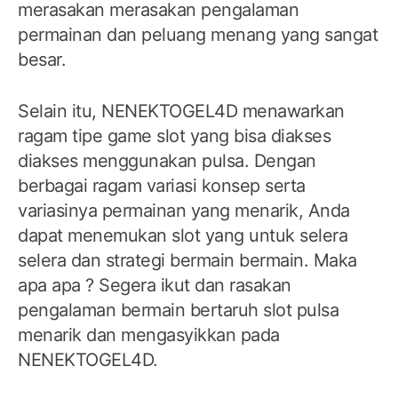
merasakan merasakan pengalaman
permainan dan peluang menang yang sangat
besar.
Selain itu, NENEKTOGEL4D menawarkan
ragam tipe game slot yang bisa diakses
diakses menggunakan pulsa. Dengan
berbagai ragam variasi konsep serta
variasinya permainan yang menarik, Anda
dapat menemukan slot yang untuk selera
selera dan strategi bermain bermain. Maka
apa apa ? Segera ikut dan rasakan
pengalaman bermain bertaruh slot pulsa
menarik dan mengasyikkan pada
NENEKTOGEL4D.