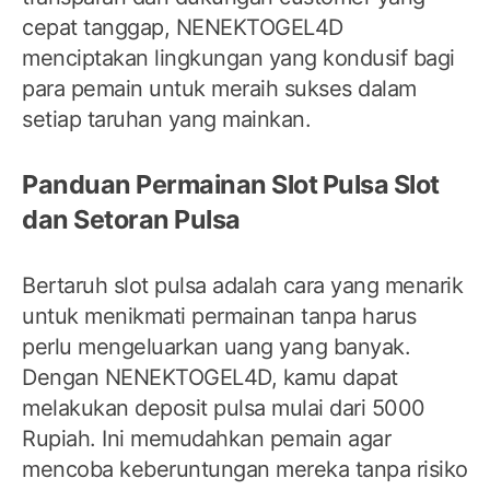
cepat tanggap, NENEKTOGEL4D
menciptakan lingkungan yang kondusif bagi
para pemain untuk meraih sukses dalam
setiap taruhan yang mainkan.
Panduan Permainan Slot Pulsa Slot
dan Setoran Pulsa
Bertaruh slot pulsa adalah cara yang menarik
untuk menikmati permainan tanpa harus
perlu mengeluarkan uang yang banyak.
Dengan NENEKTOGEL4D, kamu dapat
melakukan deposit pulsa mulai dari 5000
Rupiah. Ini memudahkan pemain agar
mencoba keberuntungan mereka tanpa risiko