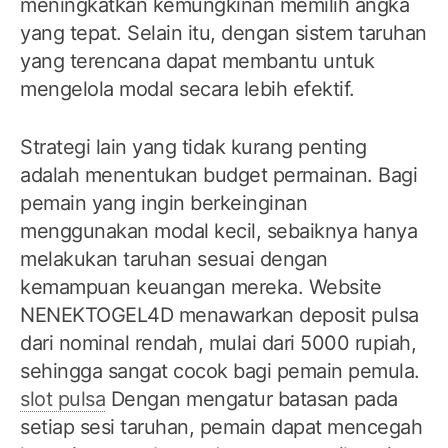
meningkatkan kemungkinan memilih angka
yang tepat. Selain itu, dengan sistem taruhan
yang terencana dapat membantu untuk
mengelola modal secara lebih efektif.
Strategi lain yang tidak kurang penting
adalah menentukan budget permainan. Bagi
pemain yang ingin berkeinginan
menggunakan modal kecil, sebaiknya hanya
melakukan taruhan sesuai dengan
kemampuan keuangan mereka. Website
NENEKTOGEL4D menawarkan deposit pulsa
dari nominal rendah, mulai dari 5000 rupiah,
sehingga sangat cocok bagi pemain pemula.
slot pulsa
Dengan mengatur batasan pada
setiap sesi taruhan, pemain dapat mencegah