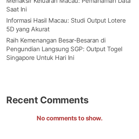
Menaksir Keluaran Macau: Pemahaman Data
Saat Ini
Informasi Hasil Macau: Studi Output Lotere
5D yang Akurat
Raih Kemenangan Besar-Besaran di
Pengundian Langsung SGP: Output Togel
Singapore Untuk Hari Ini
Recent Comments
No comments to show.