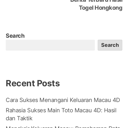
Togel Hongkong
Search
Search
Recent Posts
Cara Sukses Menangani Keluaran Macau 4D
Rahasia Sukses Main Toto Macau 4D: Hasil
dan Taktik