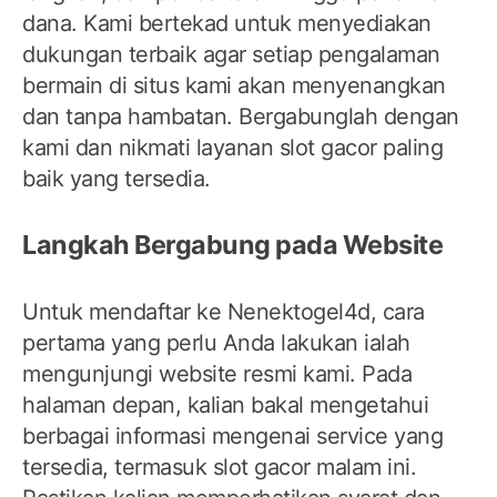
dana. Kami bertekad untuk menyediakan
dukungan terbaik agar setiap pengalaman
bermain di situs kami akan menyenangkan
dan tanpa hambatan. Bergabunglah dengan
kami dan nikmati layanan slot gacor paling
baik yang tersedia.
Langkah Bergabung pada Website
Untuk mendaftar ke Nenektogel4d, cara
pertama yang perlu Anda lakukan ialah
mengunjungi website resmi kami. Pada
halaman depan, kalian bakal mengetahui
berbagai informasi mengenai service yang
tersedia, termasuk slot gacor malam ini.