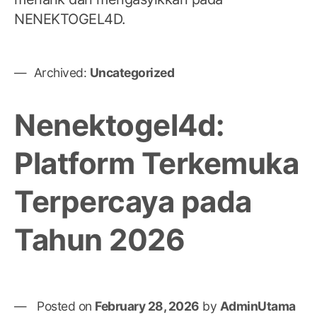
NENEKTOGEL4D.
Archived:
Uncategorized
Nenektogel4d:
Platform Terkemuka
Terpercaya pada
Tahun 2026
Posted on
February 28, 2026
by
AdminUtama