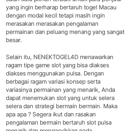
yang ingin berharap bertaruh togel Macau
dengan modal kecil tetapi masih ingin
merasakan merasakan pengalaman
permainan dan peluang menang yang sangat
besar.
Selain itu, NENEKTOGEL4D menawarkan
ragam tipe game slot yang bisa diakses
diakses menggunakan pulsa. Dengan
berbagai ragam variasi konsep serta
variasinya permainan yang menarik, Anda
dapat menemukan slot yang untuk selera
selera dan strategi bermain bermain. Maka
apa apa ? Segera ikut dan rasakan
pengalaman bermain bertaruh slot pulsa
menarik dan mengasyikkan pada