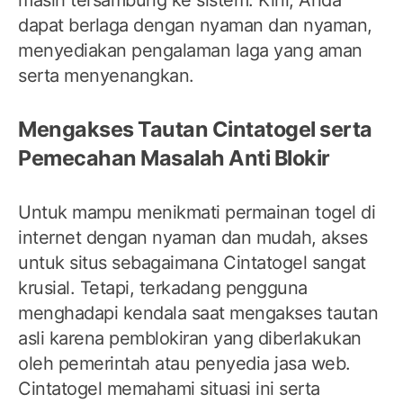
dapat berlaga dengan nyaman dan nyaman,
menyediakan pengalaman laga yang aman
serta menyenangkan.
Mengakses Tautan Cintatogel serta
Pemecahan Masalah Anti Blokir
Untuk mampu menikmati permainan togel di
internet dengan nyaman dan mudah, akses
untuk situs sebagaimana Cintatogel sangat
krusial. Tetapi, terkadang pengguna
menghadapi kendala saat mengakses tautan
asli karena pemblokiran yang diberlakukan
oleh pemerintah atau penyedia jasa web.
Cintatogel memahami situasi ini serta