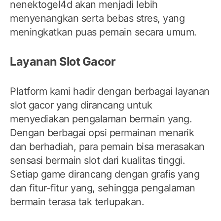
nenektogel4d akan menjadi lebih
menyenangkan serta bebas stres, yang
meningkatkan puas pemain secara umum.
Layanan Slot Gacor
Platform kami hadir dengan berbagai layanan
slot gacor yang dirancang untuk
menyediakan pengalaman bermain yang.
Dengan berbagai opsi permainan menarik
dan berhadiah, para pemain bisa merasakan
sensasi bermain slot dari kualitas tinggi.
Setiap game dirancang dengan grafis yang
dan fitur-fitur yang, sehingga pengalaman
bermain terasa tak terlupakan.