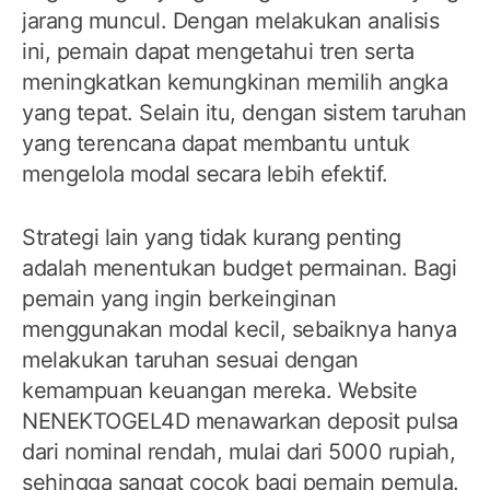
jarang muncul. Dengan melakukan analisis
ini, pemain dapat mengetahui tren serta
meningkatkan kemungkinan memilih angka
yang tepat. Selain itu, dengan sistem taruhan
yang terencana dapat membantu untuk
mengelola modal secara lebih efektif.
Strategi lain yang tidak kurang penting
adalah menentukan budget permainan. Bagi
pemain yang ingin berkeinginan
menggunakan modal kecil, sebaiknya hanya
melakukan taruhan sesuai dengan
kemampuan keuangan mereka. Website
NENEKTOGEL4D menawarkan deposit pulsa
dari nominal rendah, mulai dari 5000 rupiah,
sehingga sangat cocok bagi pemain pemula.