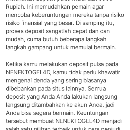
Rupiah. Ini memudahkan pemain agar
mencoba keberuntungan mereka tanpa risiko
risiko finansial yang besar. Di samping itu,
proses deposit sangatlah cepat dan dan
mudah, cuma butuh beberapa langkah
langkah gampang untuk memulai bermain.
Ketika kamu melakukan deposit pulsa pada
NENEKTOGEL4D, kamu tidak perlu khawatir
mengenai denda yang sering biasanya
dibebankan pada situs lainnya. Semua
deposit yang Anda Anda lakukan langsung
langsung ditambahkan ke akun Anda, jadi
Anda bisa segera bermain. Keuntungan
tersebut membuat NENEKTOGEL4D menjadi
salah satu pilihan terbaik untuk para penjudi