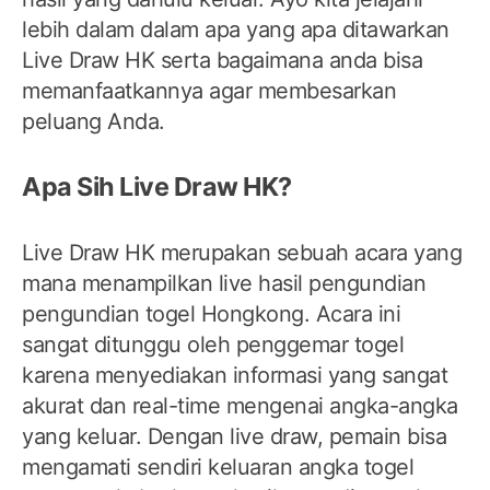
lebih dalam dalam apa yang apa ditawarkan
Live Draw HK serta bagaimana anda bisa
memanfaatkannya agar membesarkan
peluang Anda.
Apa Sih Live Draw HK?
Live Draw HK merupakan sebuah acara yang
mana menampilkan live hasil pengundian
pengundian togel Hongkong. Acara ini
sangat ditunggu oleh penggemar togel
karena menyediakan informasi yang sangat
akurat dan real-time mengenai angka-angka
yang keluar. Dengan live draw, pemain bisa
mengamati sendiri keluaran angka togel