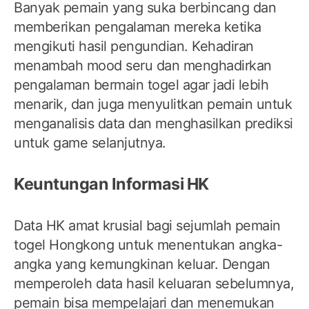
Banyak pemain yang suka berbincang dan
memberikan pengalaman mereka ketika
mengikuti hasil pengundian. Kehadiran
menambah mood seru dan menghadirkan
pengalaman bermain togel agar jadi lebih
menarik, dan juga menyulitkan pemain untuk
menganalisis data dan menghasilkan prediksi
untuk game selanjutnya.
Keuntungan Informasi HK
Data HK amat krusial bagi sejumlah pemain
togel Hongkong untuk menentukan angka-
angka yang kemungkinan keluar. Dengan
memperoleh data hasil keluaran sebelumnya,
pemain bisa mempelajari dan menemukan