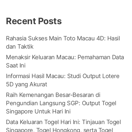
Recent Posts
Rahasia Sukses Main Toto Macau 4D: Hasil
dan Taktik
Menaksir Keluaran Macau: Pemahaman Data
Saat Ini
Informasi Hasil Macau: Studi Output Lotere
5D yang Akurat
Raih Kemenangan Besar-Besaran di
Pengundian Langsung SGP: Output Togel
Singapore Untuk Hari Ini
Data Keluaran Togel Hari Ini: Tinjauan Togel
Singapore, Togel Hongkong, serta Togel