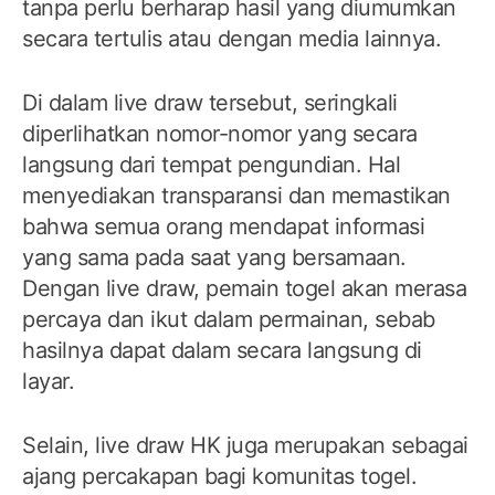
tanpa perlu berharap hasil yang diumumkan
secara tertulis atau dengan media lainnya.
Di dalam live draw tersebut, seringkali
diperlihatkan nomor-nomor yang secara
langsung dari tempat pengundian. Hal
menyediakan transparansi dan memastikan
bahwa semua orang mendapat informasi
yang sama pada saat yang bersamaan.
Dengan live draw, pemain togel akan merasa
percaya dan ikut dalam permainan, sebab
hasilnya dapat dalam secara langsung di
layar.
Selain, live draw HK juga merupakan sebagai
ajang percakapan bagi komunitas togel.