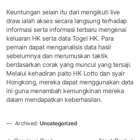
Keuntungan selain itu dari mengikuti live
draw ialah akses secara langsung terhadap
informasi serta informasi terbaru mengenai
keluaran HK serta data Togel HK. Para
pemain dapat menganalisis data hasil
sebelumnya dan merumuskan taktik
berdasarkan corak yang muncul yang tersaji.
Melalui kehadiran paito HK Lotto dan syair
Hongkong, mereka dapat menggunakan data
ini guna menambah kemungkinan mereka
dalam mendapatkan keberhasilan.
Archived:
Uncategorized