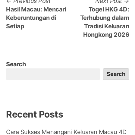
Post
Previous
N
Previous Post
Next Post
post:
po
Hasil Macau: Mencari
Togel HKG 4D:
navigation
Keberuntungan di
Terhubung dalam
Setiap
Tradisi Keluaran
Hongkong 2026
Search
Search
Recent Posts
Cara Sukses Menangani Keluaran Macau 4D