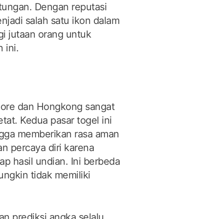
tungan. Dengan reputasi
njadi salah satu ikon dalam
i jutaan orang untuk
 ini.
apore dan Hongkong sangat
tat. Kedua pasar togel ini
ingga memberikan rasa aman
 percaya diri karena
ap hasil undian. Ini berbeda
ngkin tidak memiliki
dan prediksi angka selalu