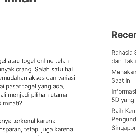
Recen
Rahasia 
el atau togel online telah
dan Takt
nyak orang. Salah satu hal
Menaksi
emudahan akses dan variasi
Saat Ini
i pasar togel yang ada,
Informas
li menjadi pilihan utama
5D yang 
iminati?
Raih Kem
Pengund
anya terkenal karena
Singapor
nsparan, tetapi juga karena