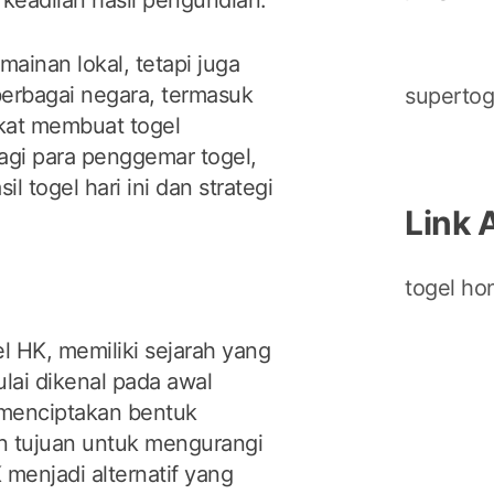
eadilan hasil pengundian.
mainan lokal, tetapi juga
berbagai negara, termasuk
supertog
gkat membuat togel
bagi para penggemar togel,
 togel hari ini dan strategi
Link A
togel h
l HK, memiliki sejarah yang
lai dikenal pada awal
menciptakan bentuk
an tujuan untuk mengurangi
 menjadi alternatif yang