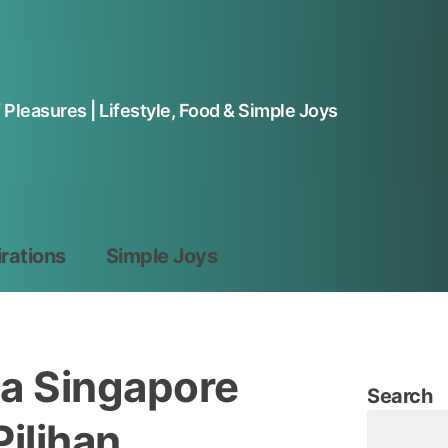
Pleasures | Lifestyle, Food & Simple Joys
irations
Simple Joys
pa Singapore
Search
ilihan