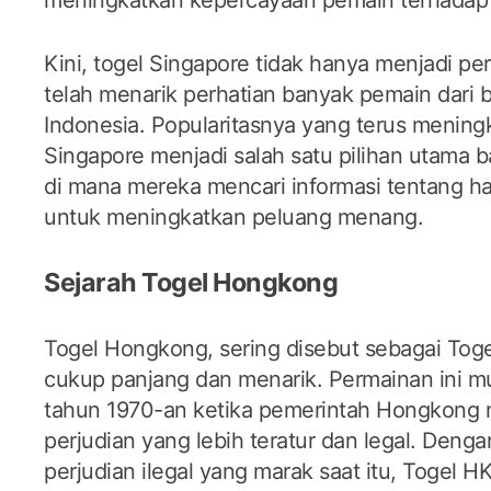
meningkatkan kepercayaan pemain terhadap k
Kini, togel Singapore tidak hanya menjadi per
telah menarik perhatian banyak pemain dari 
Indonesia. Popularitasnya yang terus menin
Singapore menjadi salah satu pilihan utama 
di mana mereka mencari informasi tentang hasil
untuk meningkatkan peluang menang.
Sejarah Togel Hongkong
Togel Hongkong, sering disebut sebagai Toge
cukup panjang dan menarik. Permainan ini mu
tahun 1970-an ketika pemerintah Hongkong 
perjudian yang lebih teratur dan legal. Deng
perjudian ilegal yang marak saat itu, Togel HK