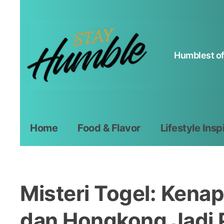
Skip
to
content
Humblest of 
Home
Food & Flavor
Lifestyle Insp
Misteri Togel: Kena
dan Hongkong Jadi P