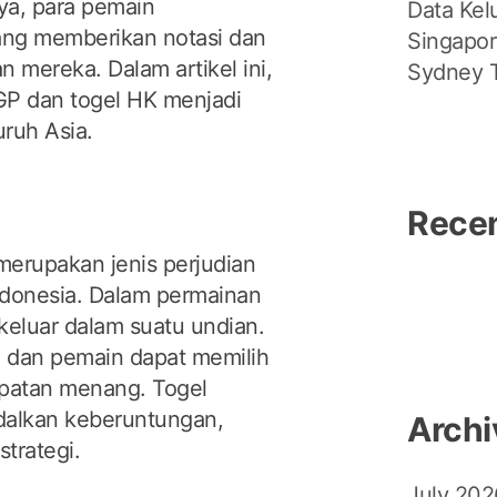
nya, para pemain
Data Kelu
yang memberikan notasi dan
Singapor
 mereka. Dalam artikel ini,
Sydney T
GP dan togel HK menjadi
uruh Asia.
Rece
 merupakan jenis perjudian
ndonesia. Dalam permainan
keluar dalam suatu undian.
, dan pemain dapat memilih
patan menang. Togel
dalkan keberuntungan,
Archi
strategi.
July 202