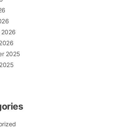
26
026
y 2026
 2026
r 2025
 2025
ories
orized