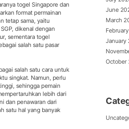
taranya togel Singapore dan
June 20
warkan format permainan
March 2
an tetap sama, yaitu
l SGP, dikenal dengan
Februar
ur, sementara togel
January
ebagai salah satu pasar
Novembe
October
agai salah satu cara untuk
tu singkat. Namun, perlu
tinggi, sehingga pemain
 mempertaruhkan lebih dari
Categ
ni dan penawaran dari
ah satu hal yang banyak
Uncateg