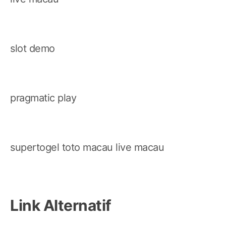
slot demo
pragmatic play
supertogel
toto macau
live macau
Link Alternatif