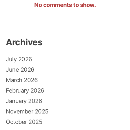
No comments to show.
Archives
July 2026
June 2026
March 2026
February 2026
January 2026
November 2025
October 2025