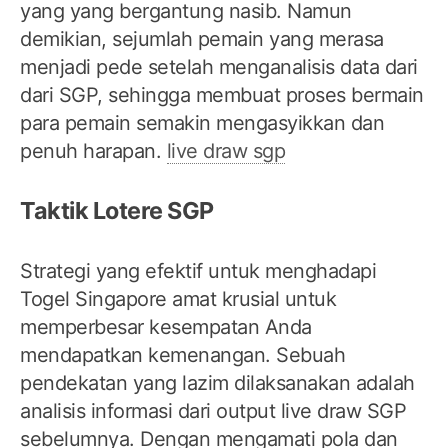
yang yang bergantung nasib. Namun
demikian, sejumlah pemain yang merasa
menjadi pede setelah menganalisis data dari
dari SGP, sehingga membuat proses bermain
para pemain semakin mengasyikkan dan
penuh harapan.
live draw sgp
Taktik Lotere SGP
Strategi yang efektif untuk menghadapi
Togel Singapore amat krusial untuk
memperbesar kesempatan Anda
mendapatkan kemenangan. Sebuah
pendekatan yang lazim dilaksanakan adalah
analisis informasi dari output live draw SGP
sebelumnya. Dengan mengamati pola dan