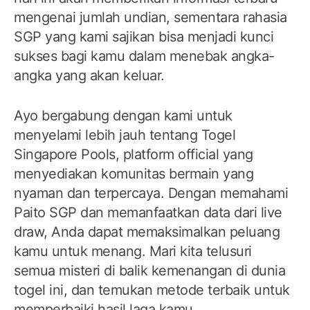
mengenai jumlah undian, sementara rahasia
SGP yang kami sajikan bisa menjadi kunci
sukses bagi kamu dalam menebak angka-
angka yang akan keluar.
Ayo bergabung dengan kami untuk
menyelami lebih jauh tentang Togel
Singapore Pools, platform official yang
menyediakan komunitas bermain yang
nyaman dan terpercaya. Dengan memahami
Paito SGP dan memanfaatkan data dari live
draw, Anda dapat memaksimalkan peluang
kamu untuk menang. Mari kita telusuri
semua misteri di balik kemenangan di dunia
togel ini, dan temukan metode terbaik untuk
memperbaiki hasil laga kamu.