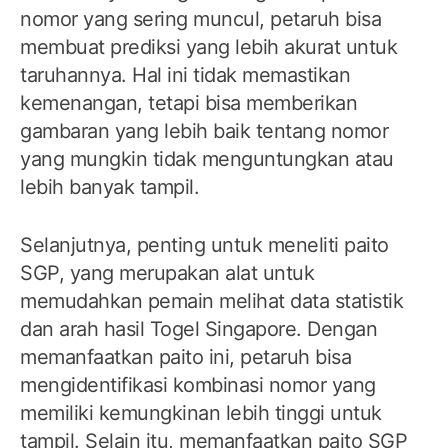
nomor yang sering muncul, petaruh bisa
membuat prediksi yang lebih akurat untuk
taruhannya. Hal ini tidak memastikan
kemenangan, tetapi bisa memberikan
gambaran yang lebih baik tentang nomor
yang mungkin tidak menguntungkan atau
lebih banyak tampil.
Selanjutnya, penting untuk meneliti paito
SGP, yang merupakan alat untuk
memudahkan pemain melihat data statistik
dan arah hasil Togel Singapore. Dengan
memanfaatkan paito ini, petaruh bisa
mengidentifikasi kombinasi nomor yang
memiliki kemungkinan lebih tinggi untuk
tampil. Selain itu, memanfaatkan paito SGP